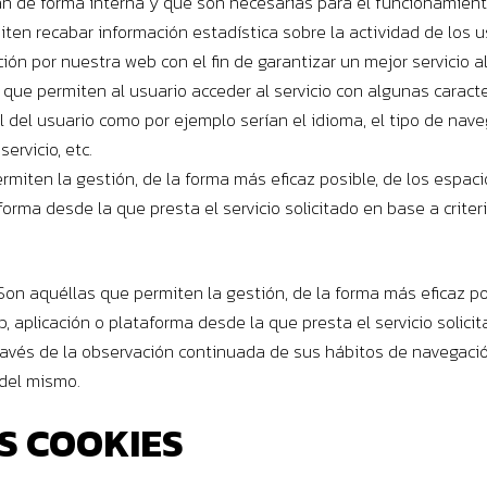
n de forma interna y que son necesarias para el funcionamient
en recabar información estadística sobre la actividad de los u
n por nuestra web con el fin de garantizar un mejor servicio al
que permiten al usuario acceder al servicio con algunas caracte
l del usuario como por ejemplo serían el idioma, el tipo de naveg
ervicio, etc.
miten la gestión, de la forma más eficaz posible, de los espacios
forma desde la que presta el servicio solicitado en base a crite
on aquéllas que permiten la gestión, de la forma más eficaz pos
b, aplicación o plataforma desde la que presta el servicio solic
vés de la observación continuada de sus hábitos de navegación,
 del mismo.
S COOKIES